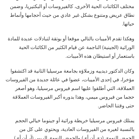
مختلف الكائنات الحية الأخرى، كالفيروسات أو البكتيريا، وضمن
نطاق عريض ومتنوع بشكل غير عادي من حيث أحجامها وأنماط
حياتها.
وهكذا تقدم الأميبات بالتالي موقعا أو بوتقة لتبادلات عديدة للمادة
الوراثية (الجينية) الناجمة عن قيام الكثير من الكائنات الحية
باستعمار أو استيطان هذه الأميبات.
وكان الدكتور ديدييه وزملاؤه بجامعة مرسيليا الثانية قد اكتشفوا
مؤخرا، في إحدى الأميبات، عضوا في عائلة جديدة من الفيروسات
العملاقة، التي أطلقوا عليها اسم فيروس مرسيليا، وهو أصغر
حجما من فيروس ميمي، وهذا بدوره أكبر الفيروسات العملاقة
حتى وقتنا الحاضر.
يمتلك فيروس مرسيليا خريطة وراثية أو جينوما خيالي الحجم
بالنسبة لغيره من الفيروسات العادية، ويحتوي على كل من
الحمض النووي (دي أن أي) والحمض النووي الريبي (آر أن أي).