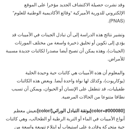
وقد نشرت حصيلة الاكتشاف الجديد مؤخرا على الموقع
الإلكتروني للدورية الأميركية “وقائع الأكاديمية الوطنية للعلوم”
(PNAS).
وتشير نتائج هذه الدراسة إلى أن تبادل الجينات في الأميبات قد
يؤدي إلى تكوين أو تخليق ذخيرة واسعة من مختلف المورثات
(الجينات)، وهذه يمكن أن تصبح أيضا مصدرا لكائنات جديدة مسببة
للأمراض.
والمعلوم أن هذه الأميبات هي كائنات حية وحيدة الخلية
(يوكاريوت)، وكذلك لها نواة واحدة أيضا. وبعض هذه الكائنات
طفيليات، قد تتطفل على الإنسان أو الحيوان، ويمكن أن تسبب
نطاقا متنوعا من الحالات المرضية.
[color=#000080]بوتقة التبادل الوراثي[/color]
تعيش معظم
أنواع الأميبات في الماء أو التربة الرطبة أو الطحالب، وهي كائنات
حية متحركة وقادرة على استيعاب أو ابتلاع تنويعة واسعة من