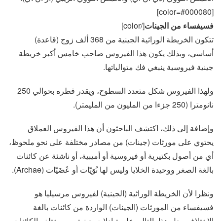
[color=#000080]
فسيفساء من الجينات
[/color]
تتكون الخريطة الوراثية الجينية من 368 ألف زوج (قاعدة)
أساسي، وبذلك يكون هذا الفيروس صاحب خامس أكبر خريطة
جينية فيروسية ينبغي فك متوالياتها.
ولهذا الفيروس شكل متعدد السطوح، ويقدر قطره بحوالي 250
نانومترا (250 جزءا من المليون من المليمتر).
وإضافة إلى ذلك، اكتشف الباحثون أن هذا الفيروس العملاق
يحتوي على مورثات (جينات) من مصادر مختلفة على نحو ملحوظ،
أي من أصول بكتيرية أو فيروسية أو أميبية، أو ناشئة عن كائنات
بالغة الصغر ووحيدة الخلايا وليس لها نُوَيّات أو عُضَيّات (Archae).
ونظرا لأن الخريطة الوراثية (الجينية) لفيروس مرسيليا هو
فسيفساء من المورثات (الجينات) الواردة من كائنات بالغة
الاختلاف، يدل هذا بالتالي على تبادلات جينية بين مختلف الكائنات