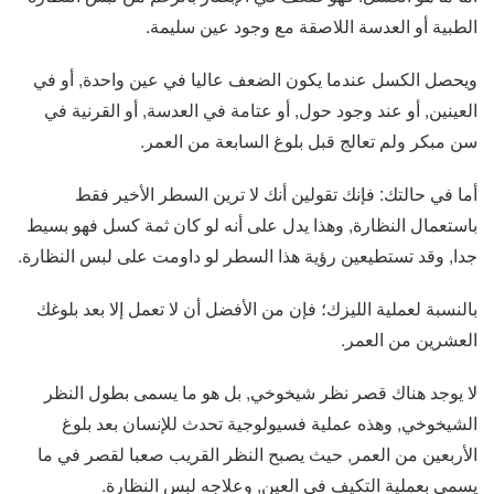
الطبية أو العدسة اللاصقة مع وجود عين سليمة.
ويحصل الكسل عندما يكون الضعف عاليا في عين واحدة, أو في
العينين, أو عند وجود حول, أو عتامة في العدسة, أو القرنية في
سن مبكر ولم تعالج قبل بلوغ السابعة من العمر.
أما في حالتك: فإنك تقولين أنك لا ترين السطر الأخير فقط
باستعمال النظارة, وهذا يدل على أنه لو كان ثمة كسل فهو بسيط
جدا, وقد تستطيعين رؤية هذا السطر لو داومت على لبس النظارة.
بالنسبة لعملية الليزك؛ فإن من الأفضل أن لا تعمل إلا بعد بلوغك
العشرين من العمر.
لا يوجد هناك قصر نظر شيخوخي, بل هو ما يسمى بطول النظر
الشيخوخي, وهذه عملية فسيولوجية تحدث للإنسان بعد بلوغ
الأربعين من العمر, حيث يصبح النظر القريب صعبا لقصر في ما
يسمى بعملية التكيف في العين, وعلاجه لبس النظارة.