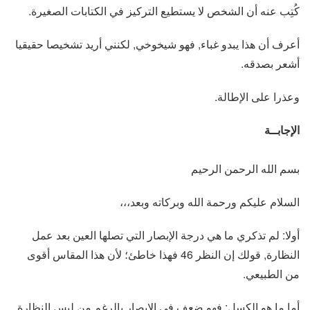
كُتِب عنه أن الشخص لا يستطيع التركيز في الكتابات الصغيرة.
أعرف أن هذا يبدو غباء, فهو شيخوخي, لكنني أريد تشخيصا حقيقيا
أشعر بصدقه.
وعذرا على الإطالة.
الإجابــة
بسم الله الرحمن الرحيم
السلام عليكم ورحمة الله وبركاته وبعد،،،
أولا: لم تذكري ما هي درجة الإبصار التي تصلها العين بعد عمل
النظارة, قولك إن النظر 46 فهذا خاطئ؛ لأن هذا المقاس أقوى
من الطبيعي.
أما ما هو الكسل: فهو ضعف في الإبصار بالرغم من لبس النظارة