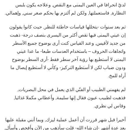
لديّ انحرافا في العين اليمنى مع النقص, وعلاجه يكون بلبس
النظارة, فاستعملتها, ولكن لم ألتزم بها بحكم صغر سني, وإهمالي.
ثم بعد سنوات -يتخللها قياسات خاطئة للنظر, حيث كانوا يقولون
إن عيني اليمنى فيها نقص أكثر من اليسرى بنصف درجة- ذهبت
من جديد لأقيس, وعند القياس كنت أرى بوضوح جميع الأسطر
واتجاهات الحروف – باستخدام العدسات طبعا- ما عدا عيني
اليمنى لا أستطيع بها رؤية آخر سطر فقط -أرى السطر بوضوح
ودون ضباب لكن لا أستطيع التركيز- وكأني لا أستطيع إيصال ما
أراه للمخ.
لم يفهمني الطبيب أو الفنّي الذي يعمل في محل البصريات,
فذهبت لطبيب عيون فقال إنها سليمة, وأعطاني مكملا غذائيا,
وقاس لي نظري.
أخيرا قبل شهر قررت أن أعمل عملية ليزك, وبما أنني مقبلة عليها
بعد عدة أشهر -إن شاء الله- قلت سأذهب من الآن وأفحص وأسأل,