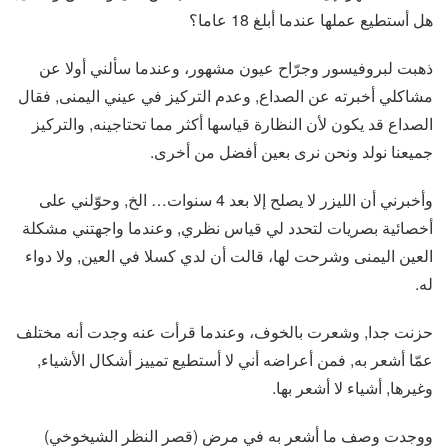
هل أستطيع عملها عندما أبلغ 18 عاما؟
ذهبت لبروفيسور وجرّاح عيون مشهور، وعندما سألني أولا عن
مشاكلي أخبرته عن الصداع, وعدم التركيز في عيني اليمنى, فقال
الصداع قد يكون لأن النظارة قياسها أكثر مما تحتاجينه, والتركيز
جميعنا نولد ونحن نرى بعين أفضل من أخرى.
وأخبرني أن الليزر لا يصلح إلا بعد 4 سنوات… الخ, وحوّلني على
أخصائية بصريات لتحدد لي قياس نظري, وعندما واجهتني مشكلة
العين اليمنى وشرحت لها، قالت أن لدي كسلا في العين, ولا دواء
له.
حزنت جدا, وشعرت بالخوف، وعندما قرأت عنه وجدت أنه مختلف
عمّا أشعر به, فمن أعراضه أني لا أستطيع تمييز أشكال الأشياء,
وغيرها, أشياء لا أشعر بها.
ووجدت وصف ما أشعر به في مرض (قصر النظر الشيخوخي)