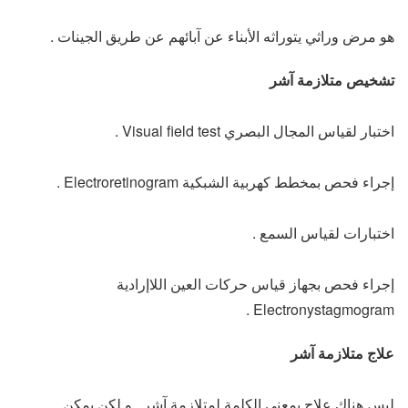
هو مرض وراثي يتوراثه الأبناء عن آبائهم عن طريق الجينات .
تشخيص متلازمة آشر
اختبار لقياس المجال البصري Visual field test .
إجراء فحص بمخطط كهربية الشبكية Electroretinogram .
اختبارات لقياس السمع .
إجراء فحص بجهاز قياس حركات العين اللاإرادية
Electronystagmogram .
علاج متلازمة آشر
ليس هناك علاج بمعنى الكلمة لمتلازمة آشر , و لكن يمكن