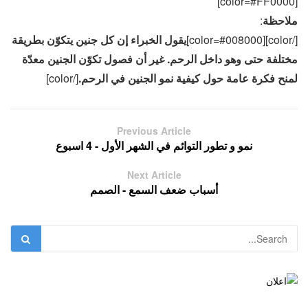
[color=#FF0000]
ملاحظة
:
[/color][color=#008000]
يقول الخبراء إن كل جنين يتكوّن بطريقة
مختلفة حتى وهو داخل الرحم. غير أن فصول تكوّن الجنين معدّة
لمنح فكرة عامة حول كيفية نمو الجنين في الرحم.
[/color]
Previous Article
نمو و تطور التوائم في الشهر الأول - 4 اسبوع
Next Article
أسباب ضعف السمع - الصمم