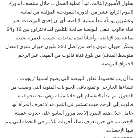
بحلول الأسبوع الثالث، تبدأ عملية الحمل… خلال منتصف الدورة
(اليوم الرابع عشر من الدورة النموذجية المؤلفة من ثمانية
وعشرين يوماً)، تبدأ عملية الإباضة، أي أن إحدى البويضات تعبر
قناة فالوب. تبقى البويضة صالحة للتلقيح لمدة تتراوح بين 12 و24
ساعة بعد الإباضة، وأحياناً لعدة ساعات (حسب العمر)، بحيث
يتمكّن حيوان منوي واحد من أصل 350 مليون حيوان منوي (معدل
متوسط القذف) من بلوغ قناة فالوب من المهبل عبر الرحم
لاختراق البويضة.
ما أن يتم تخصيبها، تغلق البويضة التي يصبح اسمها “زيجوت”،
غشاءها الخارجي و تمنع باقي الحيوانات المنوية التي وصلت من
الدخول. ثم تبدأ بالانقسام إلى خلايا مثيلة وهي تتجه نحو قناة
فالوب إلى الرحم حيث تستمر في النمو. قد لا تعرف المرأة أنها
حامل خلال هذه الفترة إلا بعد مرور أسابيع على حدوث عملية
الإخصاب، في حين تعرف نساء أخريات بالأمر في اللحظة التي يتم
فيها الإخصاب.